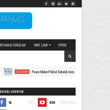
APLIKASI SEKOLAH
UNIT LAIN
PPDB
Peace Maker!! Natal Sekolah Immanuel Batu 2023
KEGIATAN
PP
SOCIAL COUNTER
1k
400
Likes
Subscribes