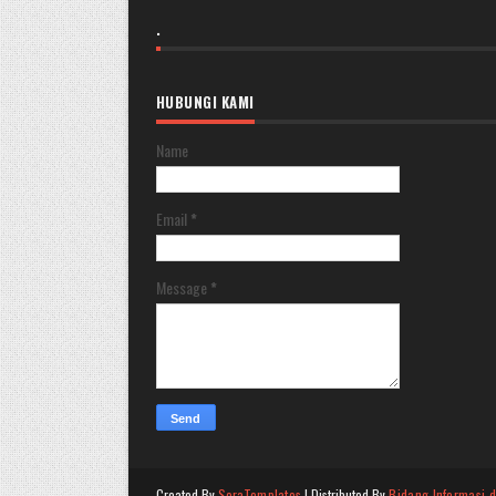
.
HUBUNGI KAMI
Name
Email
*
Message
*
Created By
SoraTemplates
| Distributed By
Bidang Informasi 