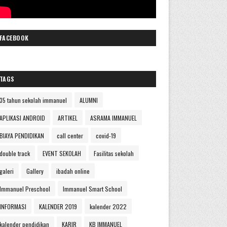
FACEBOOK
TAGS
35 tahun sekolah immanuel
ALUMNI
APLIKASI ANDROID
ARTIKEL
ASRAMA IMMANUEL
BIAYA PENDIDIKAN
call center
covid-19
double track
EVENT SEKOLAH
Fasilitas sekolah
galeri
Gallery
ibadah online
Immanuel Preschool
Immanuel Smart School
INFORMASI
KALENDER 2019
kalender 2022
kalender pendidikan
KARIR
KB IMMANUEL