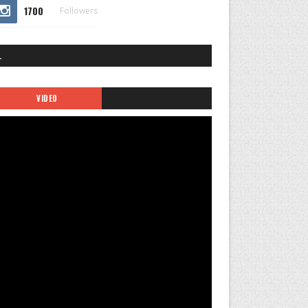
1700
Followers
.
VIDEO