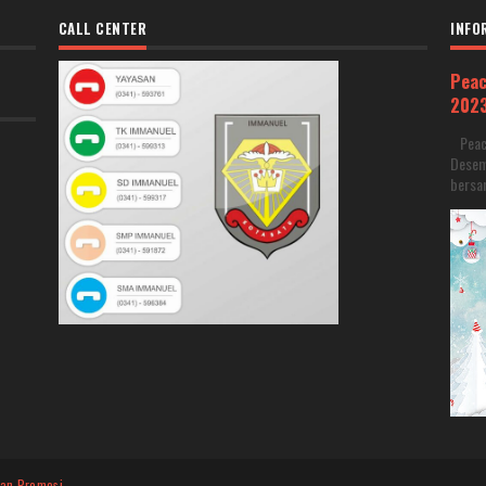
CALL CENTER
INFO
Peac
202
Peace
Desem
bersam
dan Promosi