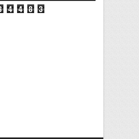
8
4
4
8
3