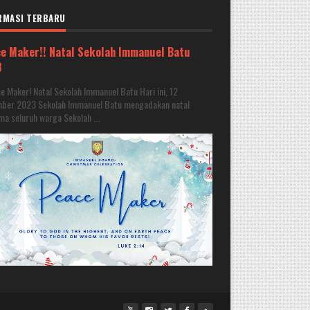
RMASI TERBARU
e Maker!! Natal Sekolah Immanuel Batu
3
 Maker! Natal Sekolah Immanuel Batu Hari ini, 12
ber 2023 Sekolah Immanuel Batu mengadakan natal
a seluruh warga Sekolah ...