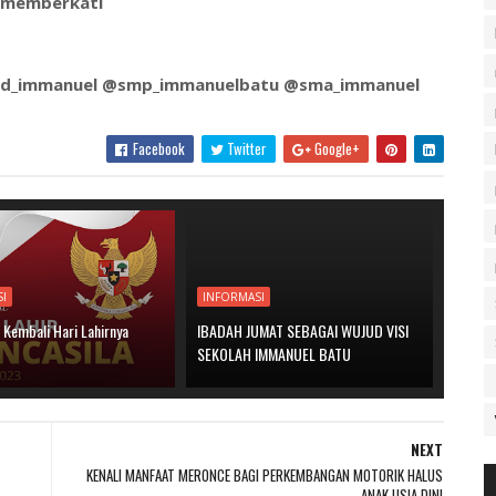
memberkati
sd_immanuel @smp_immanuelbatu @sma_immanuel
Facebook
Twitter
Google+
SI
INFORMASI
 Kembali Hari Lahirnya
IBADAH JUMAT SEBAGAI WUJUD VISI
SEKOLAH IMMANUEL BATU
NEXT
KENALI MANFAAT MERONCE BAGI PERKEMBANGAN MOTORIK HALUS
ANAK USIA DINI