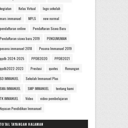
kegiatan
Kelas Virtual
logo sekolah
mars immanuel
MPLS
new normal
pendaftaran online
Pendaftaran Siswa Baru
Pendaftaran siswa baru 2019
PENGUMUMAN
pesona immanuel 2018
Pesona Immanuel 2019
ppdb 2024-2025
PPDB2020
PPDB2021
ppdb2022-2023
Prestasi
quotes
Renungan
SD IMMANUEL
Sekolah Immanuel Plus
SMA IMMANUEL
SMP IMMANUEL
tentang kami
TK IMMANUEL
Video
video pembelajaran
Yayasan Pendidikan Immanuel
TOTAL TAYANGAN HALAMAN