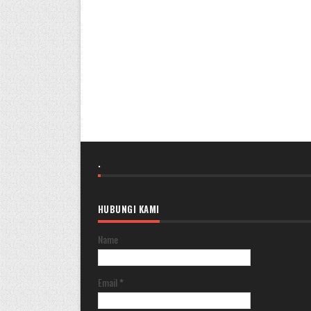
.
HUBUNGI KAMI
Name
Email
*