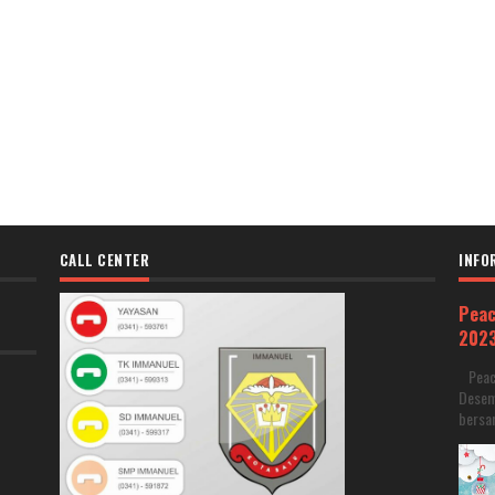
CALL CENTER
INFO
Peac
202
Peace
Desem
bersam