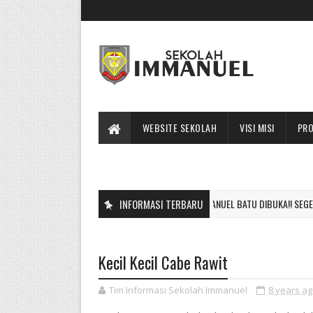
WEBSITE SEKOLAH
VISI MISI
PRO
PPDB 2024-2025 SEKOLAH IMMANUEL BATU DIBUKA!! SEGERA DAF
INFORMASI TERBARU
PDB 2024-2025
Kecil Kecil Cabe Rawit
Tim Informasi Sekolah Immanuel
8 years a