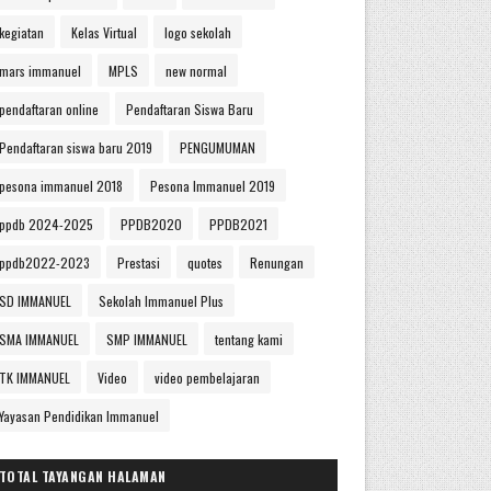
kegiatan
Kelas Virtual
logo sekolah
mars immanuel
MPLS
new normal
pendaftaran online
Pendaftaran Siswa Baru
Pendaftaran siswa baru 2019
PENGUMUMAN
pesona immanuel 2018
Pesona Immanuel 2019
ppdb 2024-2025
PPDB2020
PPDB2021
ppdb2022-2023
Prestasi
quotes
Renungan
SD IMMANUEL
Sekolah Immanuel Plus
SMA IMMANUEL
SMP IMMANUEL
tentang kami
TK IMMANUEL
Video
video pembelajaran
Yayasan Pendidikan Immanuel
TOTAL TAYANGAN HALAMAN