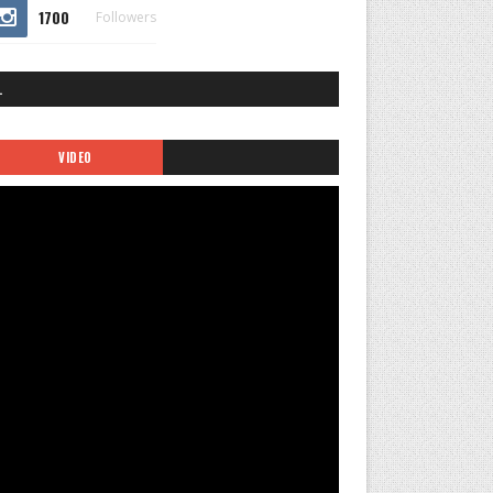
1700
Followers
.
VIDEO