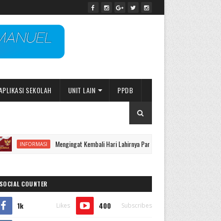
APLIKASI SEKOLAH
UNIT LAIN
PPDB
Mengingat Kembali Hari Lahirnya Pancasila!
Gal
INFORMASI
GALERI
SOCIAL COUNTER
1k
400
Likes
Subscribes