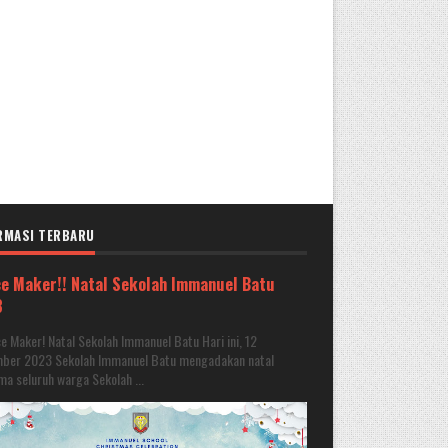
RMASI TERBARU
e Maker!! Natal Sekolah Immanuel Batu
3
 Maker! Natal Sekolah Immanuel Batu Hari ini, 12
ber 2023 Sekolah Immanuel Batu mengadakan natal
a seluruh warga Sekolah ...