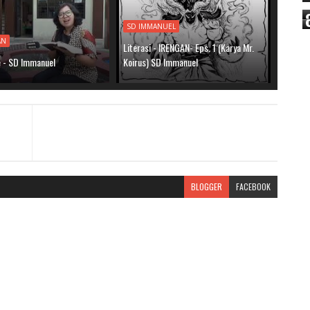
SD IMMANUEL
AN
Literasi - IRENGAN- Eps. 1 (Karya Mr.
e - SD Immanuel
Koirus) SD Immanuel
BLOGGER
FACEBOOK