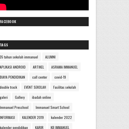
FACEBOOK
TAGS
35 tahun sekolah immanuel
ALUMNI
APLIKASI ANDROID
ARTIKEL
ASRAMA IMMANUEL
BIAYA PENDIDIKAN
call center
covid-19
double track
EVENT SEKOLAH
Fasilitas sekolah
galeri
Gallery
ibadah online
Immanuel Preschool
Immanuel Smart School
INFORMASI
KALENDER 2019
kalender 2022
kalender pendidikan
KARIR
KB IMMANUEL