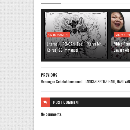
SD IMMANUEL
VIDEO PE
Literasi - IRENGAN- Eps. 1 (Karya Mr.
Video Pem
Koirus) SD Immanuel
Jawara ole
PREVIOUS
Renungan Sekolah Immanuel - JADIKAN SETIAP HARI, HARI YAN
POST
COMMENT
No comments