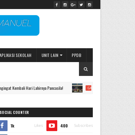
APLIKASI SEKOLAH
UNIT LAIN
PPDB
t Kembali Hari Lahirnya Pancasila!
Galeri - KB Immanuel St
GALERI
SOCIAL COUNTER
1k
400
Likes
Subscribes