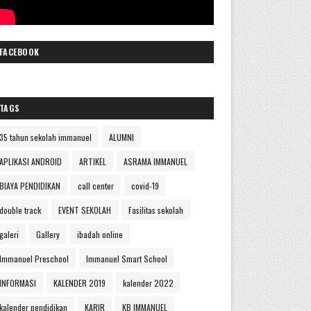
FACEBOOK
TAGS
35 tahun sekolah immanuel
ALUMNI
APLIKASI ANDROID
ARTIKEL
ASRAMA IMMANUEL
BIAYA PENDIDIKAN
call center
covid-19
double track
EVENT SEKOLAH
Fasilitas sekolah
galeri
Gallery
ibadah online
Immanuel Preschool
Immanuel Smart School
INFORMASI
KALENDER 2019
kalender 2022
kalender pendidikan
KARIR
KB IMMANUEL