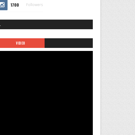
1700
Followers
.
VIDEO