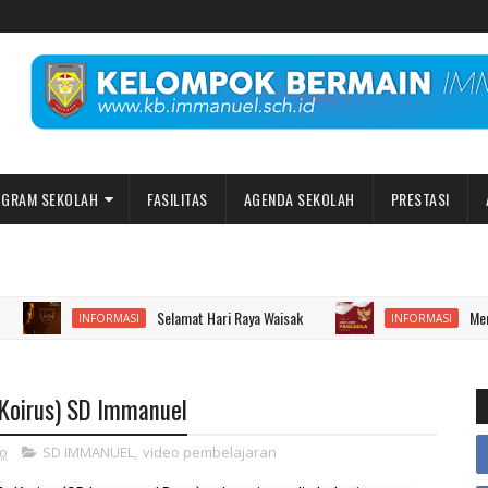
GRAM SEKOLAH
FASILITAS
AGENDA SEKOLAH
PRESTASI
Selamat Hari Raya Waisak
Menginga
INFORMASI
INFORMASI
. Koirus) SD Immanuel
go
SD IMMANUEL
,
video pembelajaran