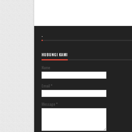
.
HUBUNGI KAMI
Name
Email
*
Message
*