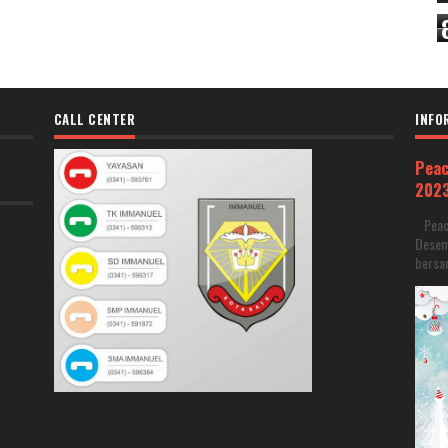
CALL CENTER
INFO
Peac
202
Peace
Desem
bersam