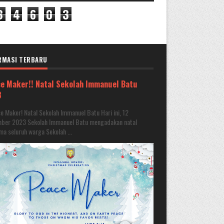
8
4
6
0
3
RMASI TERBARU
e Maker!! Natal Sekolah Immanuel Batu
3
 Maker! Natal Sekolah Immanuel Batu Hari ini, 12
ber 2023 Sekolah Immanuel Batu mengadakan natal
a seluruh warga Sekolah ...