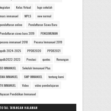
kegiatan
Kelas Virtual
logo sekolah
mars immanuel
MPLS
new normal
pendaftaran online
Pendaftaran Siswa Baru
Pendaftaran siswa baru 2019
PENGUMUMAN
pesona immanuel 2018
Pesona Immanuel 2019
ppdb 2024-2025
PPDB2020
PPDB2021
ppdb2022-2023
Prestasi
quotes
Renungan
SD IMMANUEL
Sekolah Immanuel Plus
SMA IMMANUEL
SMP IMMANUEL
tentang kami
TK IMMANUEL
Video
video pembelajaran
Yayasan Pendidikan Immanuel
TOTAL TAYANGAN HALAMAN