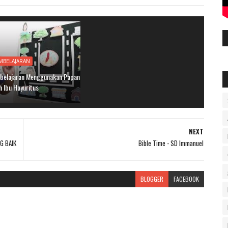
MBELAJARAN
belajaran Menggunakan Papan
h Ibu Hayuritus
NEXT
G BAIK
Bible Time - SD Immanuel
BLOGGER
FACEBOOK