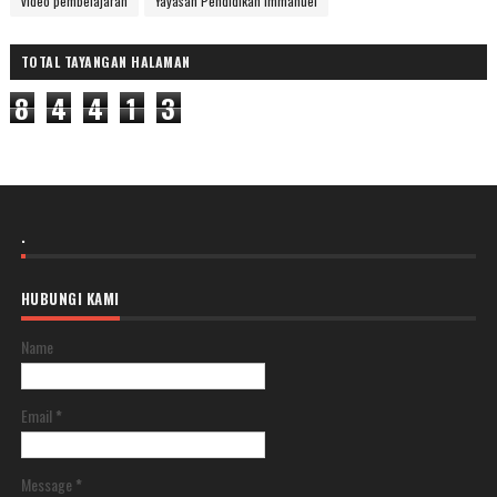
video pembelajaran
Yayasan Pendidikan Immanuel
TOTAL TAYANGAN HALAMAN
8
4
4
1
3
.
HUBUNGI KAMI
Name
Email
*
Message
*