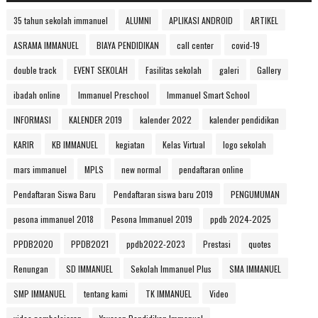
35 tahun sekolah immanuel
ALUMNI
APLIKASI ANDROID
ARTIKEL
ASRAMA IMMANUEL
BIAYA PENDIDIKAN
call center
covid-19
double track
EVENT SEKOLAH
Fasilitas sekolah
galeri
Gallery
ibadah online
Immanuel Preschool
Immanuel Smart School
INFORMASI
KALENDER 2019
kalender 2022
kalender pendidikan
KARIR
KB IMMANUEL
kegiatan
Kelas Virtual
logo sekolah
mars immanuel
MPLS
new normal
pendaftaran online
Pendaftaran Siswa Baru
Pendaftaran siswa baru 2019
PENGUMUMAN
pesona immanuel 2018
Pesona Immanuel 2019
ppdb 2024-2025
PPDB2020
PPDB2021
ppdb2022-2023
Prestasi
quotes
Renungan
SD IMMANUEL
Sekolah Immanuel Plus
SMA IMMANUEL
SMP IMMANUEL
tentang kami
TK IMMANUEL
Video