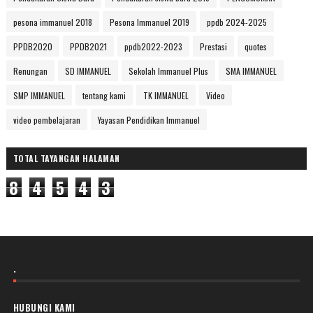
pesona immanuel 2018
Pesona Immanuel 2019
ppdb 2024-2025
PPDB2020
PPDB2021
ppdb2022-2023
Prestasi
quotes
Renungan
SD IMMANUEL
Sekolah Immanuel Plus
SMA IMMANUEL
SMP IMMANUEL
tentang kami
TK IMMANUEL
Video
video pembelajaran
Yayasan Pendidikan Immanuel
TOTAL TAYANGAN HALAMAN
8
4
5
4
3
.
HUBUNGI KAMI