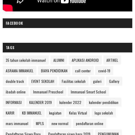
FACEBOOK
TAGS
35 tahun sekolah immanuel
ALUMNI
APLIKASI ANDROID
ARTIKEL
ASRAMA IMMANUEL
BIAYA PENDIDIKAN
call center
covid-19
double track
EVENT SEKOLAH
Fasilitas sekolah
galeri
Gallery
ibadah online
Immanuel Preschool
Immanuel Smart School
INFORMASI
KALENDER 2019
kalender 2022
kalender pendidikan
KARIR
KB IMMANUEL
kegiatan
Kelas Virtual
logo sekolah
mars immanuel
MPLS
new normal
pendaftaran online
Pendaftaran Siswa Baru
Pendaftaran siswa baru 2019
PENGUMUMAN