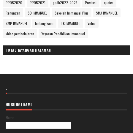
PPDB2020
PPDB2021
ppdb2022-2023
Prestasi
quotes
Renungan
SD IMMANUEL
Sekolah Immanuel Plus
SMA IMMANUEL
SMP IMMANUEL
tentang kami
TK IMMANUEL
Video
video pembelajaran
Yayasan Pendidikan Immanuel
TOTAL TAYANGAN HALAMAN
.
HUBUNGI KAMI
Name