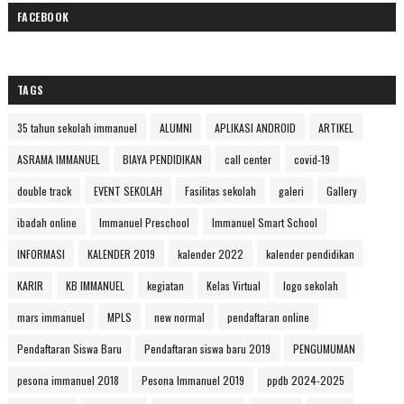
FACEBOOK
TAGS
35 tahun sekolah immanuel
ALUMNI
APLIKASI ANDROID
ARTIKEL
ASRAMA IMMANUEL
BIAYA PENDIDIKAN
call center
covid-19
double track
EVENT SEKOLAH
Fasilitas sekolah
galeri
Gallery
ibadah online
Immanuel Preschool
Immanuel Smart School
INFORMASI
KALENDER 2019
kalender 2022
kalender pendidikan
KARIR
KB IMMANUEL
kegiatan
Kelas Virtual
logo sekolah
mars immanuel
MPLS
new normal
pendaftaran online
Pendaftaran Siswa Baru
Pendaftaran siswa baru 2019
PENGUMUMAN
pesona immanuel 2018
Pesona Immanuel 2019
ppdb 2024-2025