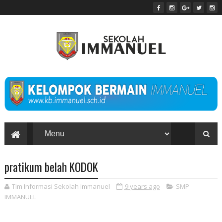
pratikum belah KODOK
Tim Informasi Sekolah Immanuel
9 years ago
SMP
IMMANUEL