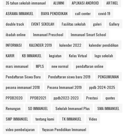
35 tahun sekolah immanuel
ALUMNI
APLIKASI ANDROID
ARTIKEL
ASRAMA IMMANUEL
BIAYA PENDIDIKAN
call center
covid-19
double track
EVENT SEKOLAH
Fasilitas sekolah
galeri
Gallery
ibadah online
Immanuel Preschool
Immanuel Smart School
INFORMASI
KALENDER 2019
kalender 2022
kalender pendidikan
KARIR
KB IMMANUEL
kegiatan
Kelas Virtual
logo sekolah
mars immanuel
MPLS
new normal
pendaftaran online
Pendaftaran Siswa Baru
Pendaftaran siswa baru 2019
PENGUMUMAN
pesona immanuel 2018
Pesona Immanuel 2019
ppdb 2024-2025
PPDB2020
PPDB2021
ppdb2022-2023
Prestasi
quotes
Renungan
SD IMMANUEL
Sekolah Immanuel Plus
SMA IMMANUEL
SMP IMMANUEL
tentang kami
TK IMMANUEL
Video
video pembelajaran
Yayasan Pendidikan Immanuel