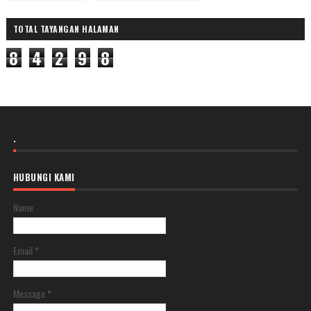
TOTAL TAYANGAN HALAMAN
8
4
2
9
8
.
HUBUNGI KAMI
Name
Email
*
Message
*