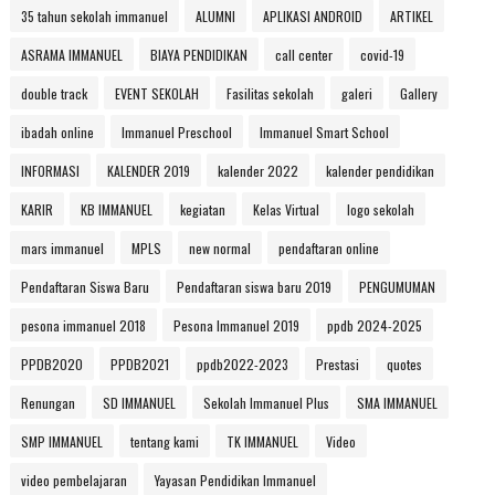
35 tahun sekolah immanuel
ALUMNI
APLIKASI ANDROID
ARTIKEL
ASRAMA IMMANUEL
BIAYA PENDIDIKAN
call center
covid-19
double track
EVENT SEKOLAH
Fasilitas sekolah
galeri
Gallery
ibadah online
Immanuel Preschool
Immanuel Smart School
INFORMASI
KALENDER 2019
kalender 2022
kalender pendidikan
KARIR
KB IMMANUEL
kegiatan
Kelas Virtual
logo sekolah
mars immanuel
MPLS
new normal
pendaftaran online
Pendaftaran Siswa Baru
Pendaftaran siswa baru 2019
PENGUMUMAN
pesona immanuel 2018
Pesona Immanuel 2019
ppdb 2024-2025
PPDB2020
PPDB2021
ppdb2022-2023
Prestasi
quotes
Renungan
SD IMMANUEL
Sekolah Immanuel Plus
SMA IMMANUEL
SMP IMMANUEL
tentang kami
TK IMMANUEL
Video
video pembelajaran
Yayasan Pendidikan Immanuel